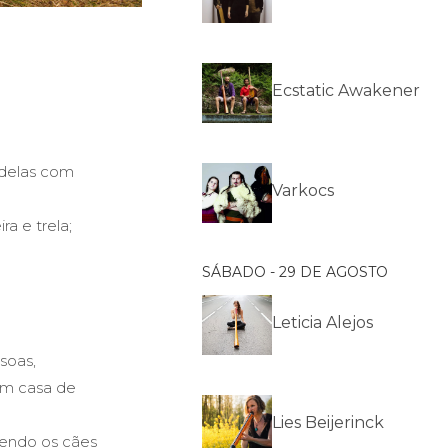
Ecstatic Awakener
adelas com
Varkocs
a e trela;
SÁBADO - 29 DE AGOSTO
Leticia Alejos
soas,
 em casa de
Lies Beijerinck
vendo os cães