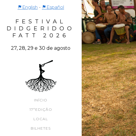
English
-
Español
FESTIVAL
DIDGERIDOO
FATT 2026
27, 28, 29 e 30 de agosto
INÍCIO
17ªEDIÇÃO
LOCAL
BILHETES