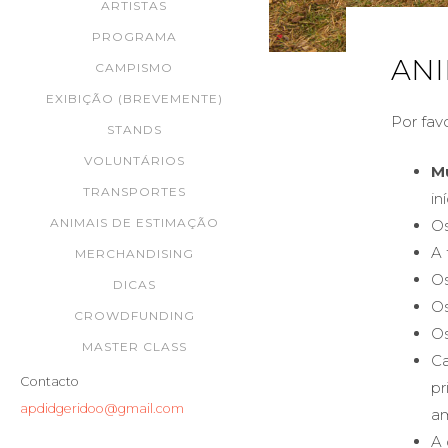
ARTISTAS
PROGRAMA
ANI
CAMPISMO
EXIBIÇÃO (BREVEMENTE)
Por fav
STANDS
VOLUNTÁRIOS
M
TRANSPORTES
in
ANIMAIS DE ESTIMAÇÃO
Os
A 
MERCHANDISING
Os
DICAS
Os
CROWDFUNDING
Os
MASTER CLASS
Ca
Contacto
pr
apdidgeridoo@gmail.com
am
A 